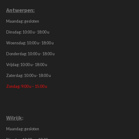
y
e
e
Antwerpen:
r
f
Maandag: gesloten
u
Dinsdag: 10:00 u- 18:00 u
l
Woensdag: 10:00 u- 18:00 u
l
s
Donderdag: 10:00 u- 18:00 u
c
Vrijdag: 10:00 u- 18:00 u
r
e
Zaterdag: 10:00 u- 18:00 u
e
Zondag: 9:00 u – 15:00 u
n
Wilrijk
:
Maandag: gesloten