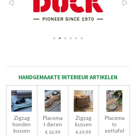
HANDGEMAAKTE
INTERIEUR ARTIKELEN
Zigzag
Placema
Zigzag
Placema
honden
t dieren
kussen
ts
kussen
eettafel
€ 16,99
€ 69,99