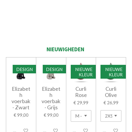
NIEUWIGHEDEN
DESIGN
DESIGN
NIEUWE
NIEUWE
KLEUR
KLEUR
Elizabet
Elizabet
Curli
Curli
h
h
Rose
Olive
voerbak
voerbak
€ 29,99
€ 26,99
- Zwart
- Grijs
€ 99,00
€ 99,00
Houd mij op de hoogte
In winkelwagen
In winkelwagen
In winkelwage