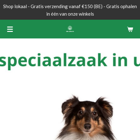
Shop lokaal - Gratis verzending vanaf €150 (BE) - Gratis ophalen
Ga
in één van onze winkels
direct
naar
de
hoofdinhoud