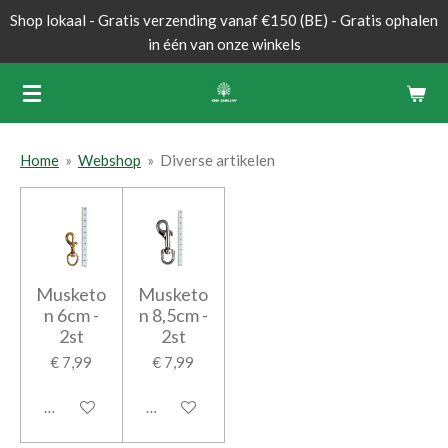
Shop lokaal - Gratis verzending vanaf €150 (BE) - Gratis ophalen
Ga
in één van onze winkels
direct
naar
de
hoofdinhoud
Home
»
Webshop
»
Diverse artikelen
Musketo
Musketo
n 6cm -
n 8,5cm -
2st
2st
€ 7,99
€ 7,99
In winkelwagen
In winkelwagen