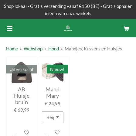
Shop lokaal - Gratis verzending vanaf €150 (BE) - Gratis ophalen
Ga
in één van onze winkels
direct
naar
de
hoofdinhoud
Home
»
Webshop
»
Hond
»
Mandjes, Kussens en Huisjes
Uitverkocht
Nieuw!
AB
Mand
Huisje
Mary
bruin
€ 24,99
€ 69,99
Houd mij op de hoogte
In winkelwagen