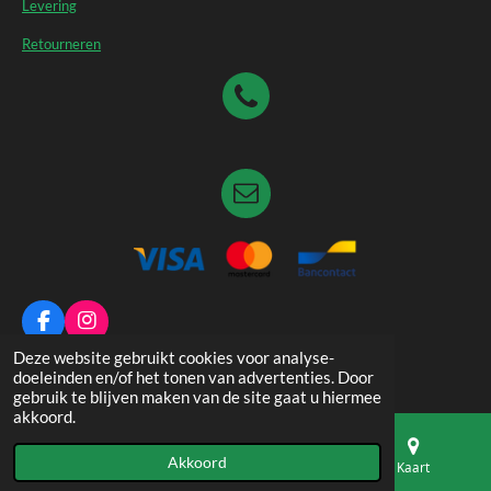
Levering
Retourneren
F
I
a
n
© 2026 Dierenspeciaalzaak De Pauw
Deze website gebruikt cookies voor analyse-
c
s
doeleinden en/of het tonen van advertenties. Door
e
t
gebruik te blijven maken van de site gaat u hiermee
b
a
akkoord.
o
g
o
r
Akkoord
k
a
E-mailadres
Telefoonnummer
Kaart
m