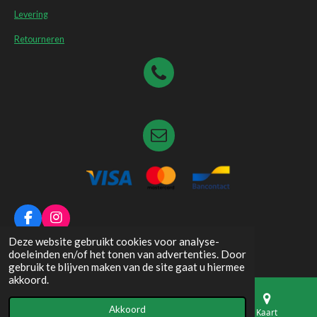
Levering
Retourneren
F
I
a
n
© 2026 Dierenspeciaalzaak De Pauw
Deze website gebruikt cookies voor analyse-
c
s
doeleinden en/of het tonen van advertenties. Door
e
t
gebruik te blijven maken van de site gaat u hiermee
b
a
akkoord.
o
g
o
r
Akkoord
k
a
E-mailadres
Telefoonnummer
Kaart