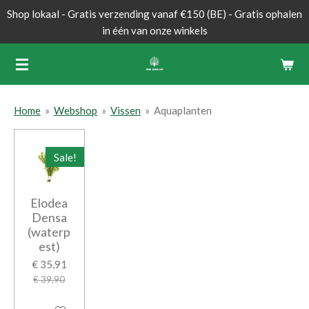
Shop lokaal - Gratis verzending vanaf €150 (BE) - Gratis ophalen
Ga
in één van onze winkels
direct
naar
de
hoofdinhoud
Home
»
Webshop
»
Vissen
»
Aquaplanten
Sale!
Elodea
Densa
(waterp
est)
€ 35,91
€ 39,90