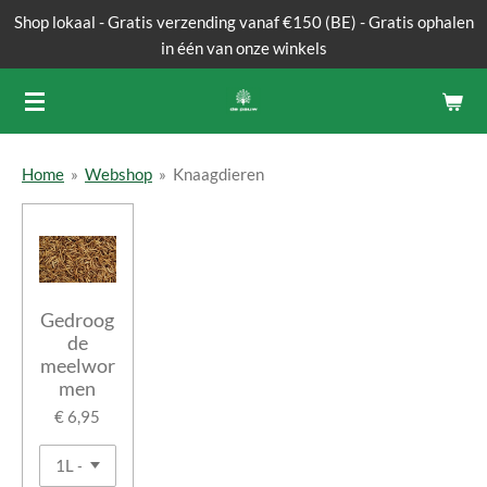
Shop lokaal - Gratis verzending vanaf €150 (BE) - Gratis ophalen
Ga
in één van onze winkels
direct
naar
de
hoofdinhoud
Home
»
Webshop
»
Knaagdieren
Gedroog
de
meelwor
men
€ 6,95