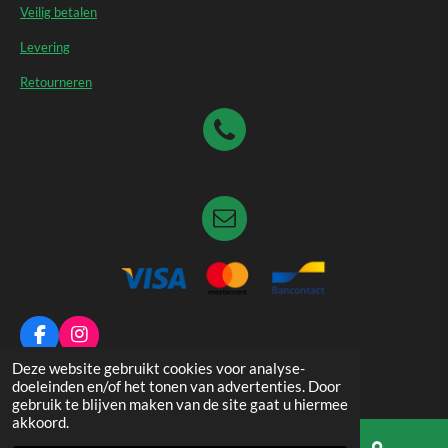
Veilig betalen
Levering
Retourneren
F
I
a
n
© 2026 Dierenspeciaalzaak De Pauw
Deze website gebruikt cookies voor analyse-
c
s
doeleinden en/of het tonen van advertenties. Door
e
t
gebruik te blijven maken van de site gaat u hiermee
b
a
akkoord.
o
g