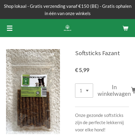
Shop lokaal - Gratis verzending vanaf €150 (BE) - Gratis ophalen
Ga
in één van onze winkels
direct
naar
de
hoofdinhoud
Softsticks Fazant
€ 5,99
In
winkelwagen
Onze gezonde softsticks
zijn de perfecte lekkernij
voor elke hond!