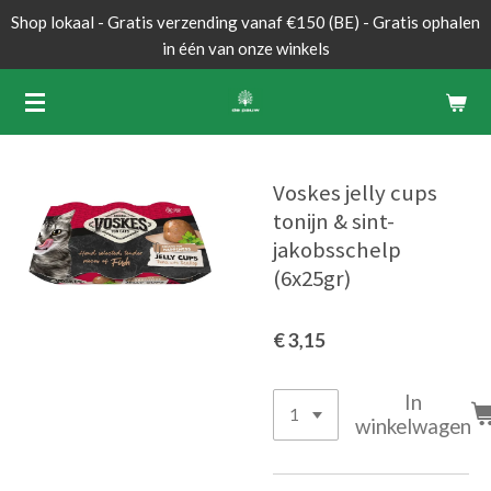
Shop lokaal - Gratis verzending vanaf €150 (BE) - Gratis ophalen
Ga
in één van onze winkels
direct
naar
de
hoofdinhoud
Voskes jelly cups
tonijn & sint-
jakobsschelp
(6x25gr)
€ 3,15
In
winkelwagen