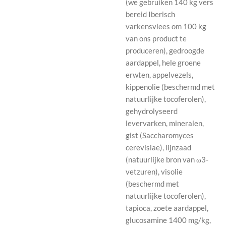
(we gebruiken 140 kg vers
bereid Iberisch
varkensvlees om 100 kg
van ons product te
produceren), gedroogde
aardappel, hele groene
erwten, appelvezels,
kippenolie (beschermd met
natuurlijke tocoferolen),
gehydrolyseerd
levervarken, mineralen,
gist (Saccharomyces
cerevisiae), lijnzaad
(natuurlijke bron van ω3-
vetzuren), visolie
(beschermd met
natuurlijke tocoferolen),
tapioca, zoete aardappel,
glucosamine 1400 mg/kg,