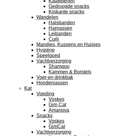
Kauwbenen
Gedroogde snacks
Krokante snacks
Wandelen
Halsbanden
Harnassen
Leibanden
Curli
Mandjes, Kussens en Huisjes
Hygiëne
Speelgoed
Vachtverzorging
Shampoo
Kammen & Borstels
Voer-en drinkbak
Hondenjassen
Kat
Voeding
Voskes
Gim Cat
Amanova
Snacks
Voskes
GimCat
Vachtverzorging