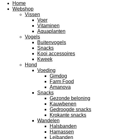
Home
Webshop
Vissen
Voer
Vitaminen
Aquaplanten
Vogels
Buitenvogels
Snacks
Kooi accessoires
Kweek
Hond
Voeding
Gimdog
Farm Food
Amanova
Snacks
Gezonde beloning
Kauwbenen
Gedroogde snacks
Krokante snacks
Wandelen
Halsbanden
Harnassen
Leibanden