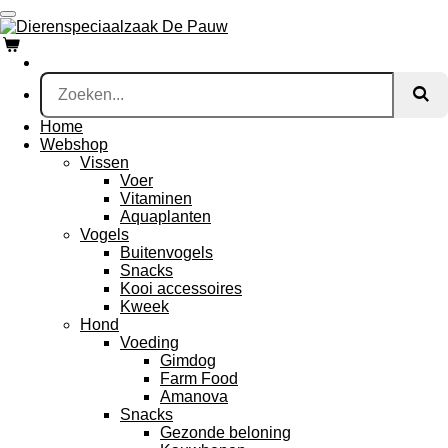
Ga
direct
naar
de
hoofdinhoud
Home
Webshop
Vissen
Voer
Vitaminen
Aquaplanten
Vogels
Buitenvogels
Snacks
Kooi accessoires
Kweek
Hond
Voeding
Gimdog
Farm Food
Amanova
Snacks
Gezonde beloning