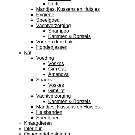
Curli
Mandjes, Kussens en Huisjes
Hygiëne
Speelgoed
Vachtverzorging
Shampoo
Kammen & Borstels
Voer-en drinkbak
Hondenjassen
Kat
Voeding
Voskes
Gim Cat
Amanova
Snacks
Voskes
GimCat
Vachtverzorging
Kammen & Borstels
Mandjes, Kussens en Huisjes
Halsbanden
Speelgoed
Knaagdieren
Interieur
Ongediertebestrijding