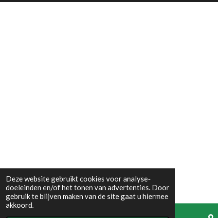
b
a
o
g
o
r
k
a
m
Deze website gebruikt cookies voor analyse-
doeleinden en/of het tonen van advertenties. Door
gebruik te blijven maken van de site gaat u hiermee
akkoord.