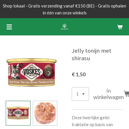
Shop lokaal - Gratis verzending vanaf €150 (BE) - Gratis ophalen
Ga
in één van onze winkels
direct
naar
de
hoofdinhoud
Jelly tonijn met
shirasu
€ 1,50
In
winkelwagen
Deze heerlijke gelei
traktatie op basis van