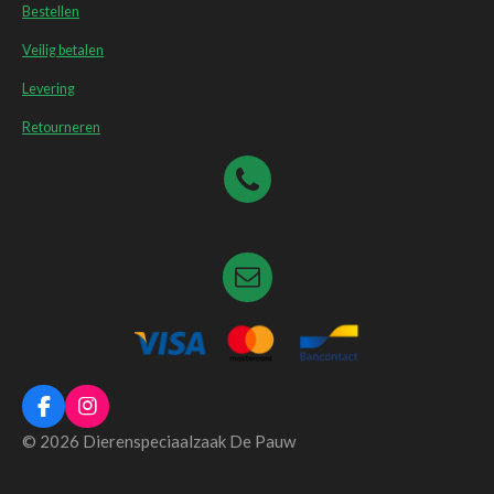
Bestellen
Veilig betalen
Levering
Retourneren
F
I
a
n
© 2026 Dierenspeciaalzaak De Pauw
c
s
e
t