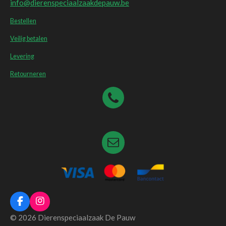
info@dierenspeciaalzaakdepauw.be
Bestellen
Veilig betalen
Levering
Retourneren
F
I
a
n
© 2026 Dierenspeciaalzaak De Pauw
c
s