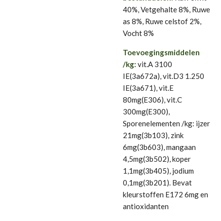
40%, Vetgehalte 8%, Ruwe
as 8%, Ruwe celstof 2%,
Vocht 8%
Toevoegingsmiddelen
/kg:
vit.A 3100
IE(3a672a), vit.D3 1.250
IE(3a671), vit.E
80mg(E306), vit.C
300mg(E300),
Sporenelementen /kg: ijzer
21mg(3b103), zink
6mg(3b603), mangaan
4,5mg(3b502), koper
1,1mg(3b405), jodium
0,1mg(3b201). Bevat
kleurstoffen E172 6mg en
antioxidanten