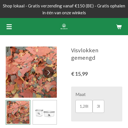
Shop lokaal - Gratis verzending vanaf €150 (BE) - Gratis ophalen
Ga
in één van onze winkels
direct
naar
de
hoofdinhoud
Visvlokken
gemengd
€ 15,99
Maat
1,28l
3l