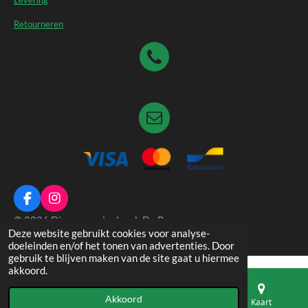
Levering
Retourneren
F
I
a
n
© 2026 Dierenspeciaalzaak De Pauw
c
s
Deze website gebruikt cookies voor analyse-
e
t
doeleinden en/of het tonen van advertenties. Door
b
a
gebruik te blijven maken van de site gaat u hiermee
o
g
akkoord.
o
r
k
a
Akkoord
E-mailadres
Telefoonnummer
Kaart
m