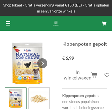
Shop lokaal - Gratis verzending vanaf €150 (BE) - Gratis ophalen
Ga
in één van onze winkels
direct
naar
de
hoofdinhoud
Kippenpoten gepoft
€ 6,99
In
winkelwagen
Kippenpoten gepoft
is
een
steeds populairder
wordende beloningssnack