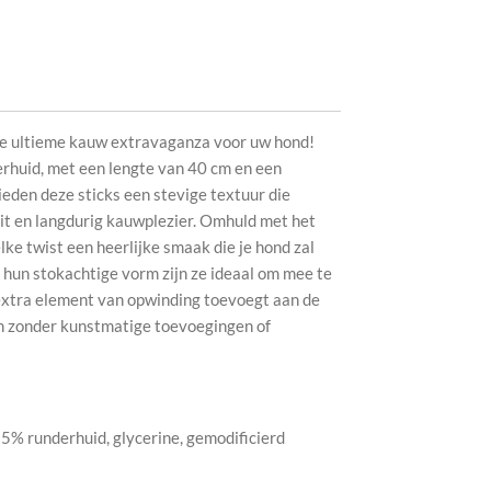
de ultieme kauw extravaganza voor uw hond!
rhuid, met een lengte van 40 cm en een
eden deze sticks een stevige textuur die
bit en langdurig kauwplezier. Omhuld met het
lke twist een heerlijke smaak die je hond zal
hun stokachtige vorm zijn ze ideaal om mee te
extra element van opwinding toevoegt aan de
n zonder kunstmatige toevoegingen of
 55% runderhuid, glycerine, gemodificierd