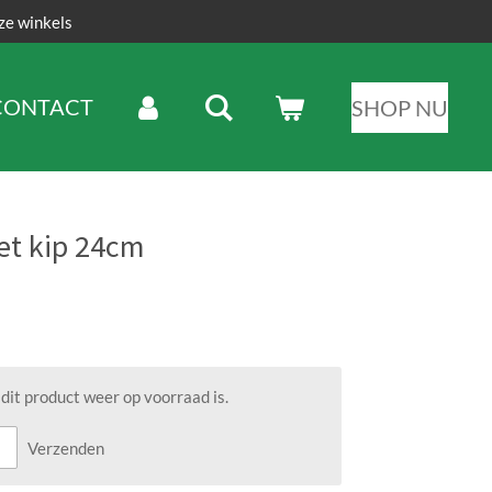
ze winkels
CONTACT
SHOP NU
et kip 24cm
it product weer op voorraad is.
Verzenden