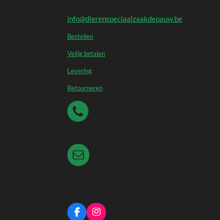
info@dierenspeciaalzaakdepauw.be
Bestellen
Veilig betalen
Levering
Retourneren
F
I