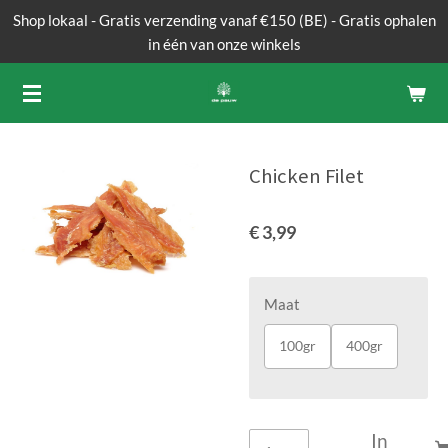
Shop lokaal - Gratis verzending vanaf €150 (BE) - Gratis ophalen
Ga
in één van onze winkels
direct
naar
de
hoofdinhoud
Chicken Filet
€ 3,99
Maat
100gr
400gr
In