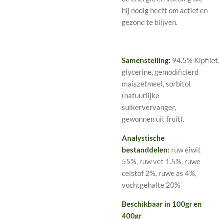
hij nodig heeft om actief en
gezond te blijven.
Samenstelling:
94.5%
Kipfilet
glycerine, gemodificierd
maiszetmeel, sorbitol
(natuurlijke
suikervervanger,
gewonnen uit fruit).
Analystische
bestanddelen:
ruw eiwit
55%, ruw vet 1.5%, ruwe
celstof 2%, ruwe as 4%,
vochtgehalte 20%
Beschikbaar in 100gr en
400gr