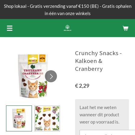
Shop lokaal - Gratis verzending vanaf €150 (BE) - Gratis ophalen
Ga
in één van onze winkels
direct
naar
de
hoofdinhoud
Crunchy Snacks -
Kalkoen &
Cranberry
€ 2,29
Laat het me weten
wanneer dit product
weer op voorraad is.