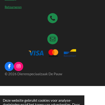
Retourneren
F
I
a
n
© 2026 Dierenspeciaalzaak De Pauw
c
s
e
t
b
a
o
g
o
r
k
a
Deze website gebruikt cookies voor analyse-
m
doeleinden en/of het tonen van advertenties. Door