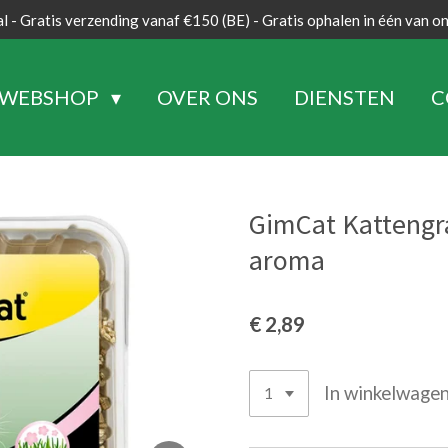
l - Gratis verzending vanaf €150 (BE) - Gratis ophalen in één van o
WEBSHOP
OVER ONS
DIENSTEN
C
GimCat Kattengr
aroma
€ 2,89
In winkelwage