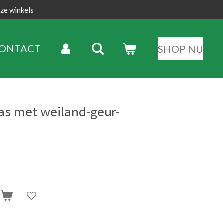
nze winkels
ONTACT
SHOP NU
as met weiland-geur-
n