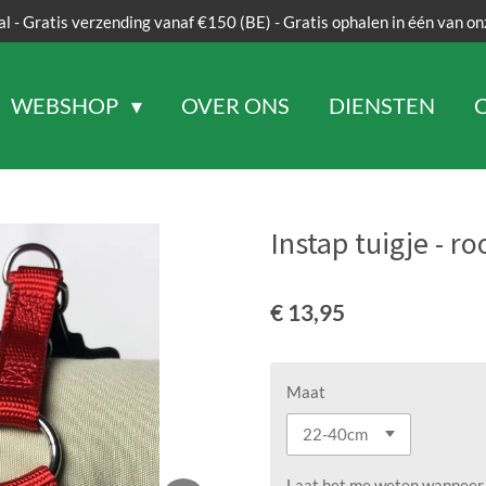
al - Gratis verzending vanaf €150 (BE) - Gratis ophalen in één van on
WEBSHOP
OVER ONS
DIENSTEN
Instap tuigje - ro
€ 13,95
Maat
Laat het me weten wanneer d