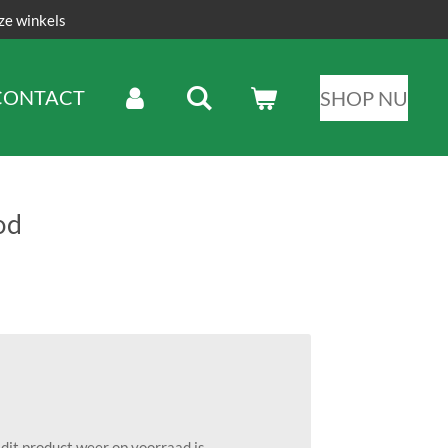
ze winkels
CONTACT
SHOP NU
od
it product weer op voorraad is.