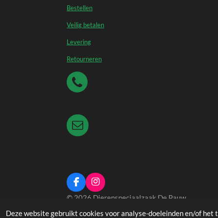
Bestellen
Veilig betalen
Levering
Retourneren
F
I
a
n
© 2026 Dierenspeciaalzaak De Pauw
c
s
e
t
Deze website gebruikt cookies voor analyse-doeleinden en/of het t