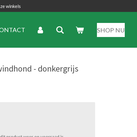
nze winkels
ONTACT
SHOP NU
indhond - donkergrijs
it product weer op voorraad is.