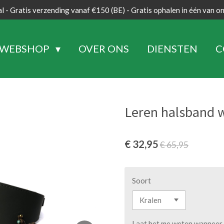
l - Gratis verzending vanaf €150 (BE) - Gratis ophalen in één van o
WEBSHOP
OVER ONS
DIENSTEN
C
Leren halsband w
€ 32,95
€ 65,95
Soort
Laat het me weten wanneer d