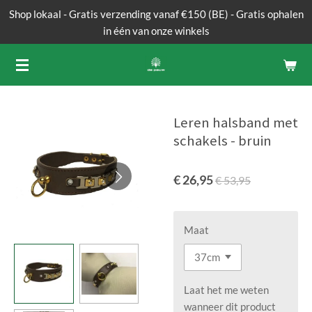
Shop lokaal - Gratis verzending vanaf €150 (BE) - Gratis ophalen
Ga
in één van onze winkels
direct
naar
de
hoofdinhoud
Leren halsband met
schakels - bruin
€ 26,95
€ 53,95
Maat
Laat het me weten
wanneer dit product