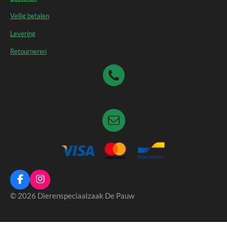
Veilig betalen
Levering
Retourneren
F
I
a
n
© 2026 Dierenspeciaalzaak De Pauw
c
s
e
t
b
a