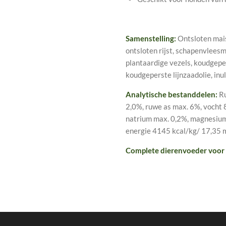
Samenstelling:
Ontsloten mais
ontsloten rijst, schapenvleesm
plantaardige vezels, koudgeper
koudgeperste lijnzaadolie, inu
Analytische bestanddelen:
Ru
2,0%, ruwe as max. 6%, vocht 8
natrium max. 0,2%, magnesium
energie 4145 kcal/kg/ 17,35 m
Complete dierenvoeder voor