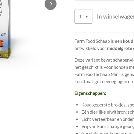
In winkelwage
Farm Food Schaap is een
koud
ontwikkeld voor
middelgrote 
Deze variant bevat
schapenvle
het geschikt is voor honden m
Farm Food Schaap Mini is ge
kunstmatige toevoegingen en 
Eigenschappen:
Koud geperste brokjes, spe
Eén dierlijke eiwitbron: s
Licht verteerbaar en onder
Vrij van kunstmatige geur-
Geschikt voor honden van a