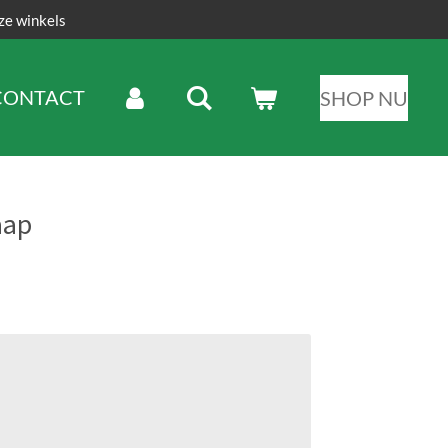
ze winkels
CONTACT
SHOP NU
aap