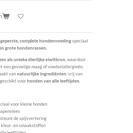
n
 geperste, complete hondenvoeding
speciaal
en grote hondenrassen.
es als unieke dierlijke eiwitbron
, waardoor
et een gevoelige maag of voedselallergieën.
maakt van
natuurlijke ingrediënten
, vrij van
geschikt voor
honden van alle leeftijden
.
ciaal voor kleine honden
chapenvlees
steunt de spijsvertering
, kleur- en smaakstoffen
lle leeftijden