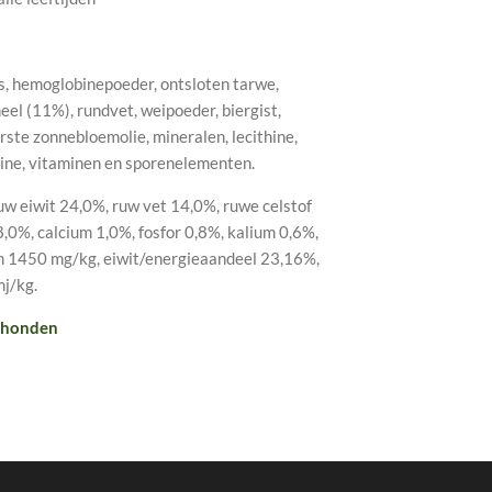
, hemoglobinepoeder, ontsloten tarwe,
eel (11%), rundvet, weipoeder, biergist,
ste zonnebloemolie, mineralen, lecithine,
line, vitaminen en sporenelementen.
w eiwit 24,0%, ruw vet 14,0%, ruwe celstof
,0%, calcium 1,0%, fosfor 0,8%, kalium 0,6%,
 1450 mg/kg, eiwit/energieaandeel 23,16%,
j/kg.
 honden