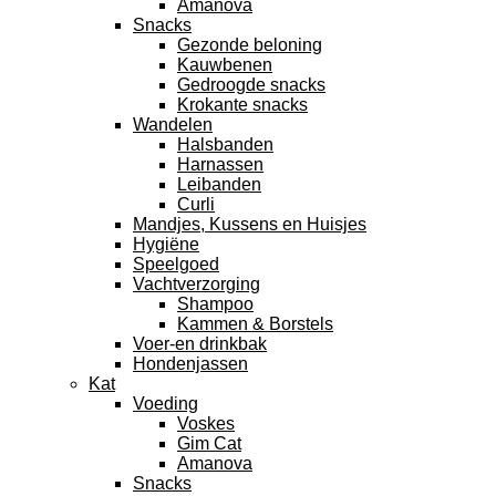
Amanova
Snacks
Gezonde beloning
Kauwbenen
Gedroogde snacks
Krokante snacks
Wandelen
Halsbanden
Harnassen
Leibanden
Curli
Mandjes, Kussens en Huisjes
Hygiëne
Speelgoed
Vachtverzorging
Shampoo
Kammen & Borstels
Voer-en drinkbak
Hondenjassen
Kat
Voeding
Voskes
Gim Cat
Amanova
Snacks