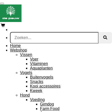
Ga
direct
naar
de
hoofdinhoud
Home
Webshop
Vissen
Voer
Vitaminen
Aquaplanten
Vogels
Buitenvogels
Snacks
Kooi accessoires
Kweek
Hond
Voeding
Gimdog
Farm Food