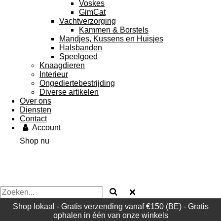
Voskes
GimCat
Vachtverzorging
Kammen & Borstels
Mandjes, Kussens en Huisjes
Halsbanden
Speelgoed
Knaagdieren
Interieur
Ongediertebestrijding
Diverse artikelen
Over ons
Diensten
Contact
Account
Shop nu
Shop lokaal - Gratis verzending vanaf €150 (BE) - Gratis
ophalen in één van onze winkels