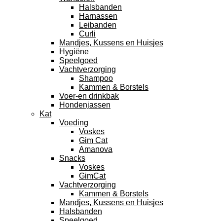
Halsbanden
Harnassen
Leibanden
Curli
Mandjes, Kussens en Huisjes
Hygiëne
Speelgoed
Vachtverzorging
Shampoo
Kammen & Borstels
Voer-en drinkbak
Hondenjassen
Kat
Voeding
Voskes
Gim Cat
Amanova
Snacks
Voskes
GimCat
Vachtverzorging
Kammen & Borstels
Mandjes, Kussens en Huisjes
Halsbanden
Speelgoed