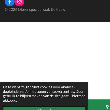
F
I
a
n
© 2026 Dierenspeciaalzaak De Pauw
c
s
e
t
b
a
o
g
o
r
k
a
m
Deze website gebruikt cookies voor analyse-
doeleinden en/of het tonen van advertenties. Door
gebruik te blijven maken van de site gaat u hiermee
akkoord.