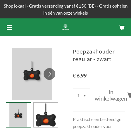
Shop lokaal - Gratis verzending vanaf €150 (BE) - Gratis ophalen
Ga
in één van onze winkels
direct
naar
de
hoofdinhoud
Poepzakhouder
regular - zwart
€ 6,99
In
winkelwagen
Praktische en bestendige
poepzakhouder voor