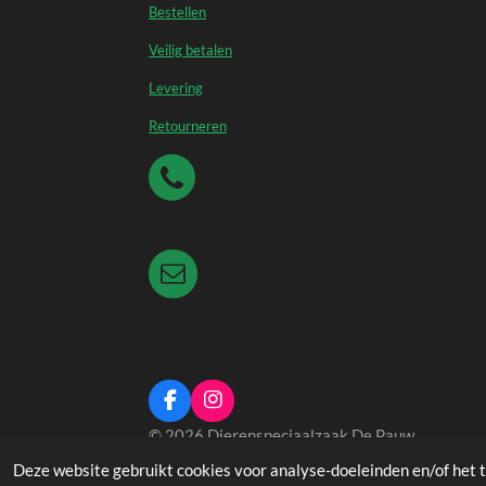
Bestellen
Veilig betalen
Levering
Retourneren
F
I
a
n
© 2026 Dierenspeciaalzaak De Pauw
c
s
e
t
Deze website gebruikt cookies voor analyse-doeleinden en/of het t