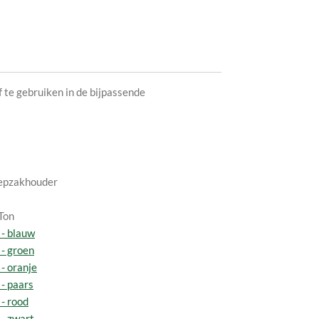
f te gebruiken in de bijpassende
epzakhouder
Ton
- blauw
- groen
- oranje
- paars
- rood
- zwart