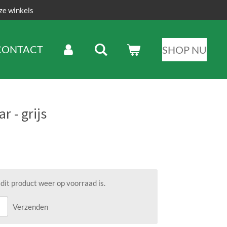
ze winkels
CONTACT
SHOP NU
r - grijs
it product weer op voorraad is.
Verzenden